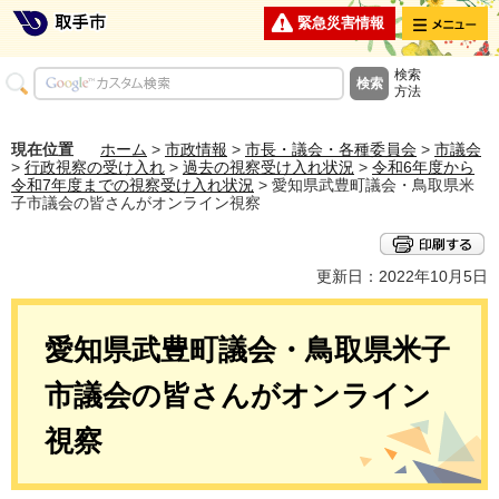
メニュー
緊急災害情報
検索
方法
現在位置
ホーム
>
市政情報
>
市長・議会・各種委員会
>
市議会
>
行政視察の受け入れ
>
過去の視察受け入れ状況
>
令和6年度から
令和7年度までの視察受け入れ状況
> 愛知県武豊町議会・鳥取県米
子市議会の皆さんがオンライン視察
更新日：2022年10月5日
愛知県武豊町議会・鳥取県米子
市議会の皆さんがオンライン
視察