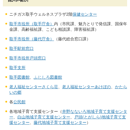
ニチガス取手ウェルネスプラザ2階
保健センター
取手市役所（取手庁舎）
内（市民課、魅力とりで発信課、国保年
金課、高齢福祉課、こども相談課、障害福祉課）
取手市役所（藤代庁舎）
（藤代総合窓口課）
取手駅前窓口
取手市役所戸頭窓口
取手支所
取手図書館
、
ふじしろ図書館
老人福祉センターさくら荘
、
老人福祉センターあけぼの
、
かたら
いの郷
各
公民館
各地域子育て支援センター（
井野なないろ地域子育て支援センタ
ー
、
白山地域子育て支援センター
、
戸頭(とがしら)地域子育て支
援センター
、
藤代地域子育て支援センター
）