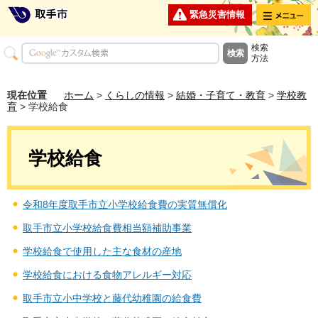
メニュー
緊急災害情報
検索
方法
現在位置
ホーム
>
くらしの情報
>
結婚・子育て・教育
>
学校教
育
> 学校給食
学校給食
令和8年度取手市立小学校給食費の実質無償化
取手市立小学校給食費相当額補助事業
学校給食で使用した主な食材の産地
学校給食における食物アレルギー対応
取手市立小中学校と藤代幼稚園の給食費