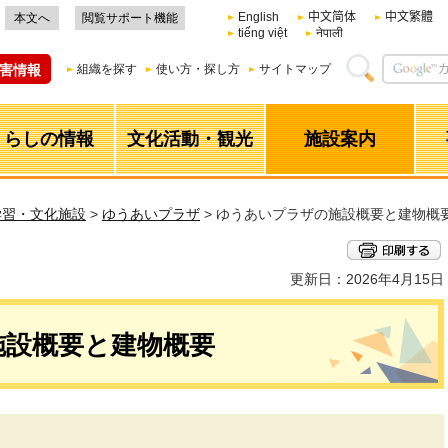
English
中文简体
中文繁體
本文へ
閲覧サポート機能
tiếng việt
नेपाली
害情報
組織を探す
使い方・探し方
サイトマップ
くらしの情報
文化活動・観光
施設案内
学習・文化施設
>
ゆうあいプラザ
> ゆうあいプラザの施設概要と建物概
更新日：2026年4月15日
施設概要と建物概要