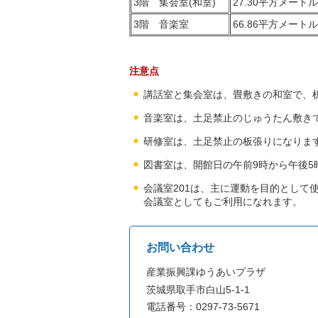
3階 集会室(和室)
27.30平方メートル
3階 音楽室
66.86平方メートル
注意点
講話室と集会室は、畳敷きの和室で、
音楽室は、土足禁止のじゅうたん敷き
研修室は、土足禁止の板張りになりま
図書室は、開館日の午前9時から午後5
会議室201は、主に運動を目的として
会議室としてもご利用になれます。
お問い合わせ
産業振興課ゆうあいプラザ
茨城県取手市白山5-1-1
電話番号：0297-73-5671