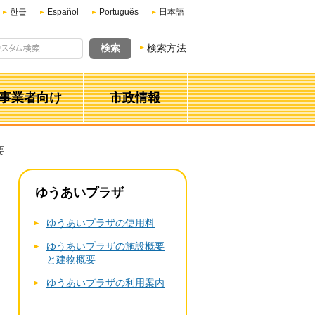
한글
Español
Português
日本語
検索方法
事業者向け
市政情報
要
ゆうあいプラザ
ゆうあいプラザの使用料
ゆうあいプラザの施設概要
と建物概要
ゆうあいプラザの利用案内