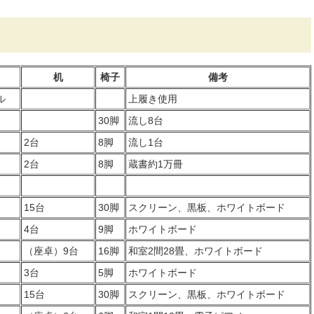
机
椅子
備考
ル
上履き使用
30脚
流し8台
2台
8脚
流し1台
2台
8脚
蔵書約1万冊
15台
30脚
スクリーン、黒板、ホワイトボード
4台
9脚
ホワイトボード
（座卓）9台
16脚
和室2間28畳、ホワイトボード
3台
5脚
ホワイトボード
15台
30脚
スクリーン、黒板、ホワイトボード