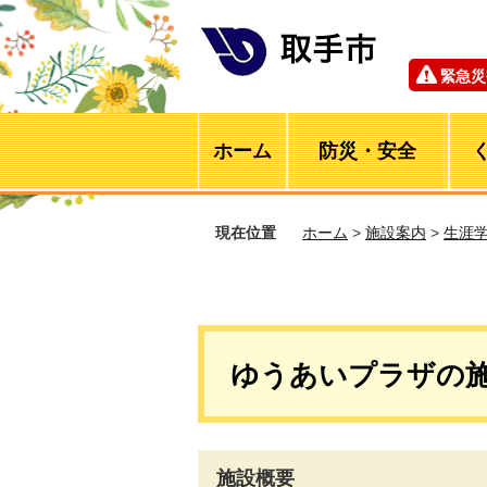
緊急災
ホーム
防災・安全
現在位置
ホーム
>
施設案内
>
生涯
ゆうあいプラザの
施設概要