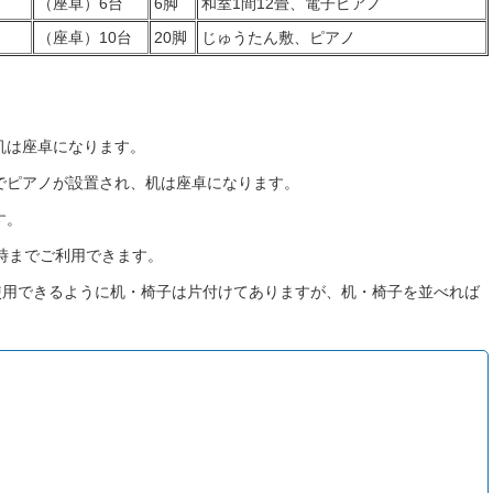
（座卓）6台
6脚
和室1間12畳、電子ピアノ
（座卓）10台
20脚
じゅうたん敷、ピアノ
机は座卓になります。
でピアノが設置され、机は座卓になります。
す。
時までご利用できます。
使用できるように机・椅子は片付けてありますが、机・椅子を並べれば