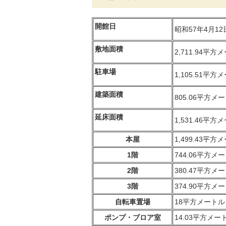
開館日
昭和57年4月12
敷地面積
2,711.94平方
駐車場
1,105.51平方
建築面積
805.06平方メ
延床面積
1,531.46平方
本屋
1,499.43平方
1階
744.06平方メ
2階
380.47平方メ
3階
374.90平方メ
自転車置場
18平方メートル
ポンプ・ブロア室
14.03平方メー