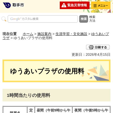
メニュー
緊急災害情報
検索
方法
現在位置
ホーム
>
施設案内
>
生涯学習・文化施設
>
ゆうあいプ
ラザ
> ゆうあいプラザの使用料
更新日：2026年4月15日
ゆうあいプラザの使用料
1時間当たりの使用料
定
昼間（午前9時から午
夜間（午後5時から午
部屋名