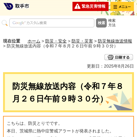
メニュー
緊急災害情報
検索
方法
現在位置
ホーム
>
防災・安全
>
防災・災害
>
防災無線放送情報
> 防災無線放送内容（令和７年８月２６日午前９時３０分）
更新日：2025年8月26日
防災無線放送内容（令和７年８
月２６日午前９時３０分）
こちらは、防災とりでです。
本日、茨城県に熱中症警戒アラートが発表されました。