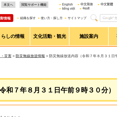
English
中文简体
中文繁體
本文へ
閲覧サポート機能
tiếng việt
नेपाली
害情報
組織を探す
使い方・探し方
サイトマップ
くらしの情報
文化活動・観光
施設案内
災・災害
>
防災無線放送情報
> 防災無線放送内容（令和７年８月３１日
令和７年８月３１日午前９時３０分）