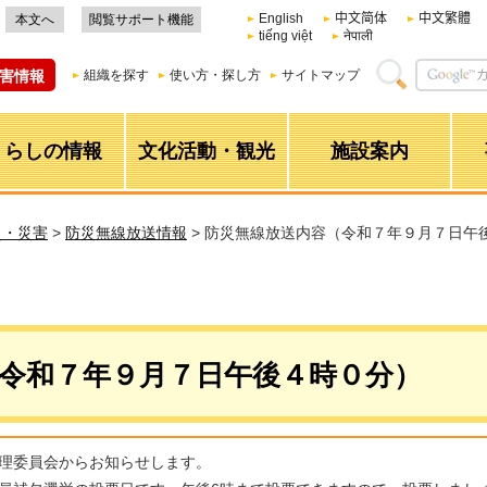
English
中文简体
中文繁體
本文へ
閲覧サポート機能
tiếng việt
नेपाली
害情報
組織を探す
使い方・探し方
サイトマップ
くらしの情報
文化活動・観光
施設案内
災・災害
>
防災無線放送情報
> 防災無線放送内容（令和７年９月７日午
令和７年９月７日午後４時０分）
理委員会からお知らせします。