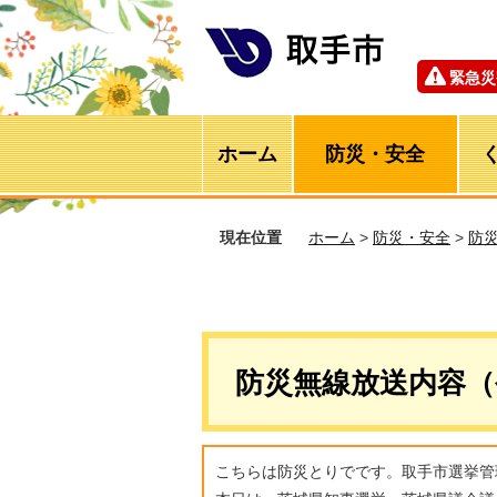
緊急災
ホーム
防災・安全
現在位置
ホーム
>
防災・安全
>
防
防災無線放送内容（
こちらは防災とりでです。取手市選挙管