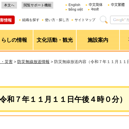
English
中文简体
中文繁體
本文へ
閲覧サポート機能
tiếng việt
नेपाली
害情報
組織を探す
使い方・探し方
サイトマップ
くらしの情報
文化活動・観光
施設案内
災・災害
>
防災無線放送情報
> 防災無線放送内容（令和７年１１月１１
令和７年１１月１１日午後４時０分）