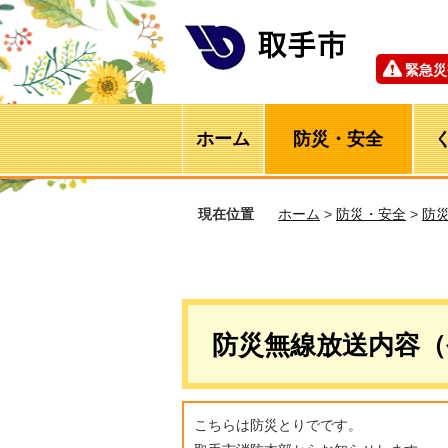
緊急災
ホーム
防災・安全
現在位置
ホーム
>
防災・安全
>
防
防災無線放送内容（
こちらは防災とりでです。