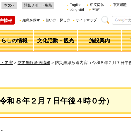
English
中文简体
中文繁體
本文へ
閲覧サポート機能
tiếng việt
नेपाली
害情報
組織を探す
使い方・探し方
サイトマップ
くらしの情報
文化活動・観光
施設案内
災・災害
>
防災無線放送情報
> 防災無線放送内容（令和８年２月７日午
令和８年２月７日午後４時０分）