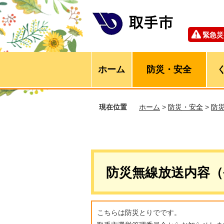
緊急災
ホーム
防災・安全
現在位置
ホーム
>
防災・安全
>
防
防災無線放送内容（
こちらは防災とりでです。