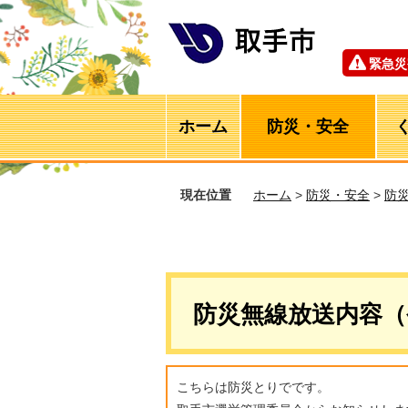
緊急災
ホーム
防災・安全
現在位置
ホーム
>
防災・安全
>
防
防災無線放送内容（
こちらは防災とりでです。