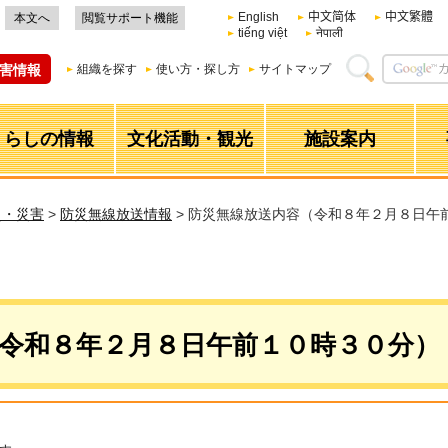
English
中文简体
中文繁體
本文へ
閲覧サポート機能
tiếng việt
नेपाली
害情報
組織を探す
使い方・探し方
サイトマップ
くらしの情報
文化活動・観光
施設案内
災・災害
>
防災無線放送情報
> 防災無線放送内容（令和８年２月８日午
令和８年２月８日午前１０時３０分）