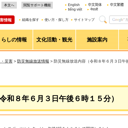
English
中文简体
中文繁體
本文へ
閲覧サポート機能
tiếng việt
नेपाली
害情報
組織を探す
使い方・探し方
サイトマップ
くらしの情報
文化活動・観光
施設案内
災・災害
>
防災無線放送情報
> 防災無線放送内容（令和８年６月３日午
令和８年６月３日午後６時１５分）