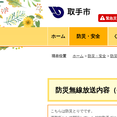
緊急災
ホーム
防災・安全
現在位置
ホーム
>
防災・安全
>
防
防災無線放送内容（
こちらは防災とりでです。