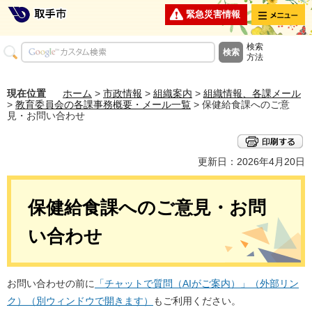
メニュー
緊急災害情報
検索
方法
現在位置
ホーム
>
市政情報
>
組織案内
>
組織情報、各課メール
>
教育委員会の各課事務概要・メール一覧
> 保健給食課へのご意
見・お問い合わせ
更新日：2026年4月20日
保健給食課へのご意見・お問
い合わせ
お問い合わせの前に
「チャットで質問（AIがご案内）」（外部リン
ク）（別ウィンドウで開きます）
もご利用ください。