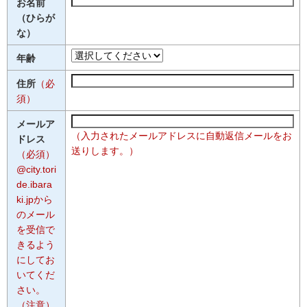
お名前
（ひらが
な）
年齢
住所
（必
須）
メールア
（入力されたメールアドレスに自動返信メールをお
ドレス
送りします。）
（必須）
@city.tori
de.ibara
ki.jpから
のメール
を受信で
きるよう
にしてお
いてくだ
さい。
（注意）