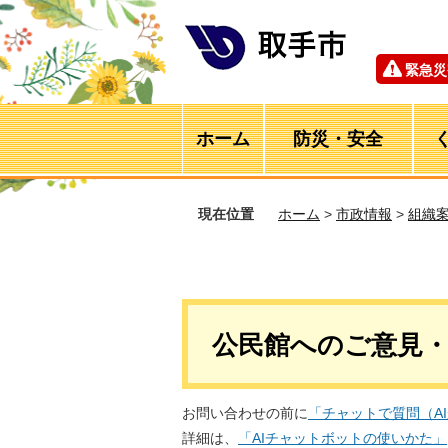
緊急災
ホーム
防災・安全
現在位置
ホーム
>
市政情報
>
組織
公民館へのご意見
お問い合わせの前に
「チャットで質問（A
詳細は、
「AIチャットボットの使いかた」