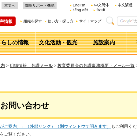
English
中文简体
中文繁體
本文へ
閲覧サポート機能
tiếng việt
नेपाली
害情報
組織を探す
使い方・探し方
サイトマップ
くらしの情報
文化活動・観光
施設案内
案内
>
組織情報、各課メール
>
教育委員会の各課事務概要・メール一覧
・お問い合わせ
Iがご案内）」（外部リンク）（別ウィンドウで開きます）
もご利用くだ
をご覧ください。