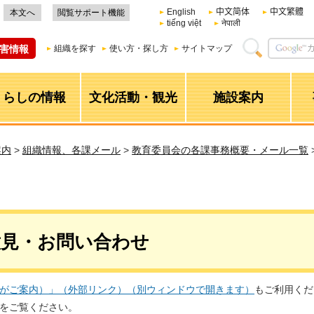
English
中文简体
中文繁體
本文へ
閲覧サポート機能
tiếng việt
नेपाली
害情報
組織を探す
使い方・探し方
サイトマップ
くらしの情報
文化活動・観光
施設案内
案内
>
組織情報、各課メール
>
教育委員会の各課事務概要・メール一覧
意見・お問い合わせ
Iがご案内）」（外部リンク）（別ウィンドウで開きます）
もご利用くだ
をご覧ください。