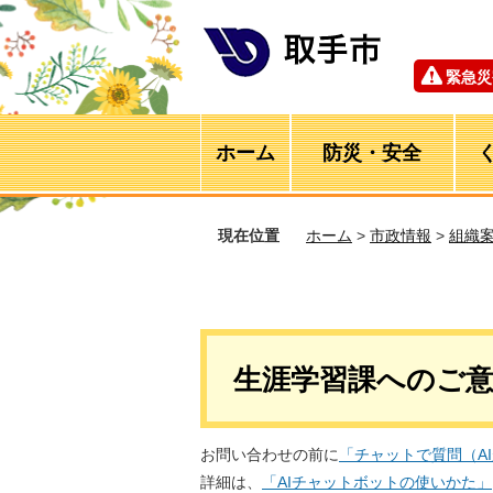
緊急災
ホーム
防災・安全
現在位置
ホーム
>
市政情報
>
組織
生涯学習課へのご
お問い合わせの前に
「チャットで質問（A
詳細は、
「AIチャットボットの使いかた」