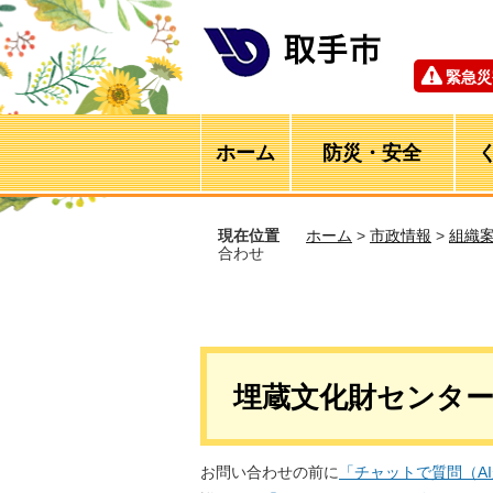
緊急災
ホーム
防災・安全
現在位置
ホーム
>
市政情報
>
組織
合わせ
埋蔵文化財センタ
お問い合わせの前に
「チャットで質問（A