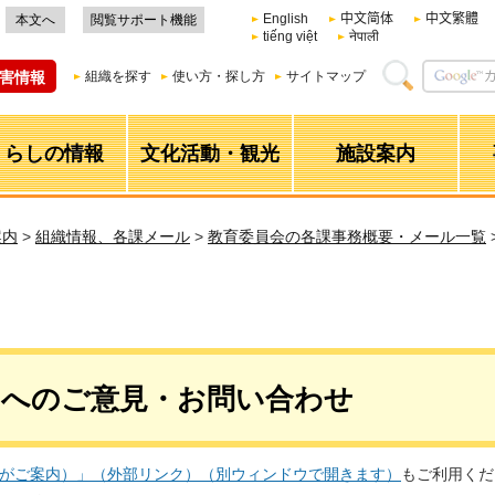
English
中文简体
中文繁體
本文へ
閲覧サポート機能
tiếng việt
नेपाली
害情報
組織を探す
使い方・探し方
サイトマップ
くらしの情報
文化活動・観光
施設案内
案内
>
組織情報、各課メール
>
教育委員会の各課事務概要・メール一覧
ーへのご意見・お問い合わせ
Iがご案内）」（外部リンク）（別ウィンドウで開きます）
もご利用くだ