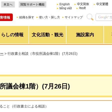
English
中文简体
中文繁體
本文へ
閲覧サポート機能
tiếng việt
नेपाली
害情報
組織を探す
使い方・探し方
サイトマップ
くらしの情報
文化活動・観光
施設案内
ー
> 行政書士相談（市役所議会棟1階）(7月26日)
議会棟1階）(7月26日)
ること（行政書士による相談）