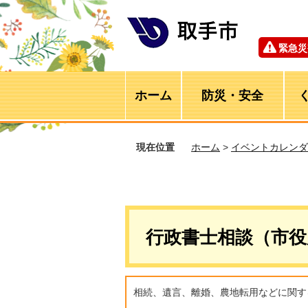
緊急災
ホーム
防災・安全
現在位置
ホーム
>
イベントカレンダ
行政書士相談（市役所
相続、遺言、離婚、農地転用などに関す