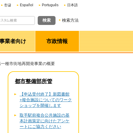
한글
Español
Português
日本語
検索方法
事業者向け
市政情報
第一種市街地再開発事業の概要
都市整備部所管
【申込受付終了】新図書館
+複合施設についてのワーク
ショップを開催します
取手駅前複合公共施設の基
本計画策定に向けたアンケ
ートにご協力ください