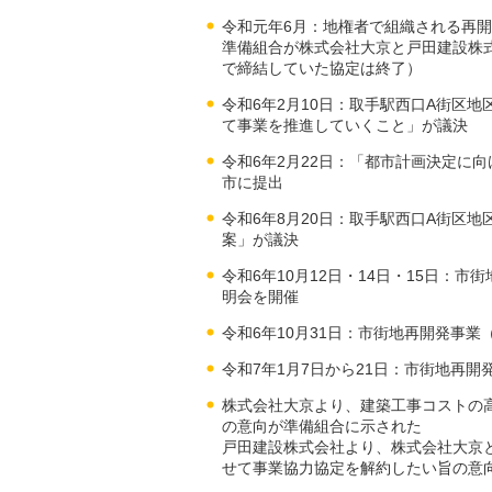
令和元年6月：地権者で組織される再
準備組合が株式会社大京と戸田建設株
で締結していた協定は終了）
令和6年2月10日：取手駅西口A街区
て事業を推進していくこと」が議決
令和6年2月22日：「都市計画決定に
市に提出
令和6年8月20日：取手駅西口A街区
案」が議決
令和6年10月12日・14日・15日：
明会を開催
令和6年10月31日：市街地再開発事
令和7年1月7日から21日：市街地再
株式会社大京より、建築工事コストの
の意向が準備組合に示された
戸田建設株式会社より、株式会社大京
せて事業協力協定を解約したい旨の意