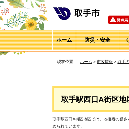
緊急災
ホーム
防災・安全
現在位置
ホーム
>
市政情報
>
取手
取手駅西口A街区地
取手駅西口A街区地区では、地権者の皆さ
められています。