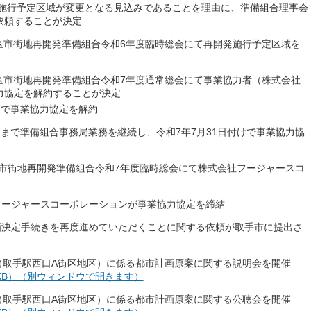
の施行予定区域が変更となる見込みであることを理由に、準備組合理事会
依頼することが決定
地区市街地再開発準備組合令和6年度臨時総会にて再開発施行予定区域を
地区市街地再開発準備組合令和7年度通常総会にて事業協力者（株式会社
力協定を解約することが決定
けで事業協力協定を解約
日まで準備組合事務局業務を継続し、令和7年7月31日付けで事業協力協
区市街地再開発準備組合令和7年度臨時総会にて株式会社フージャースコ
フージャースコーポレーションが事業協力協定を締結
画決定手続きを再度進めていただくことに関する依頼が取手市に提出さ
業（取手駅西口A街区地区）に係る都市計画原案に関する説明会を開催
1KB）（別ウィンドウで開きます）
業（取手駅西口A街区地区）に係る都市計画原案に関する公聴会を開催