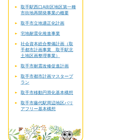
取手駅西口A街区地区第一種
市街地再開発事業の概要
取手市立地適正化計画
宅地耐震化推進事業
社会資本総合整備計画（取
手都市計画事業 取手駅北
土地区画整理事業）
取手市耐震改修促進計画
取手市都市計画マスタープ
ラン
取手市移動円滑化基本構想
取手市藤代駅周辺地区バリ
アフリー基本構想