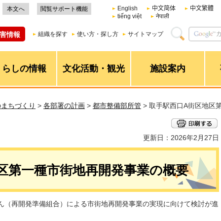
English
中文简体
中文繁體
本文へ
閲覧サポート機能
tiếng việt
नेपाली
害情報
組織を探す
使い方・探し方
サイトマップ
くらしの情報
文化活動・観光
施設案内
のまちづくり
>
各部署の計画
>
都市整備部所管
> 取手駅西口A街区地区
更新日：2026年2月27日
区第一種市街地再開発事業の概要
ん（再開発準備組合）による市街地再開発事業の実現に向けて検討が進