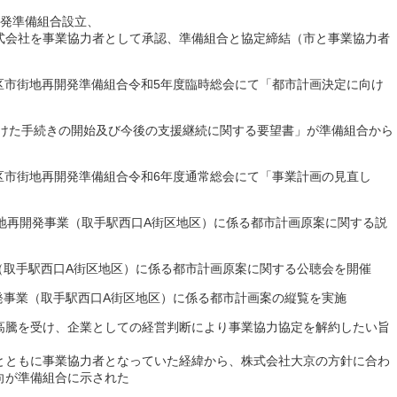
開発準備組合設立、
式会社を事業協力者として承認、準備組合と協定締結（市と事業協力者
地区市街地再開発準備組合令和5年度臨時総会にて「都市計画決定に向け
向けた手続きの開始及び今後の支援継続に関する要望書」が準備組合から
地区市街地再開発準備組合令和6年度通常総会にて「事業計画の見直し
市街地再開発事業（取手駅西口A街区地区）に係る都市計画原案に関する説
業（取手駅西口A街区地区）に係る都市計画原案に関する公聴会を開催
開発事業（取手駅西口A街区地区）に係る都市計画案の縦覧を実施
高騰を受け、企業としての経営判断により事業協力協定を解約したい旨
とともに事業協力者となっていた経緯から、株式会社大京の方針に合わ
向が準備組合に示された