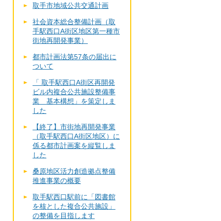
取手市地域公共交通計画
社会資本総合整備計画（取
手駅西口A街区地区第一種市
街地再開発事業）
都市計画法第57条の届出に
ついて
「 取手駅西口A街区再開発
ビル内複合公共施設整備事
業 基本構想」を策定しま
した
【終了】市街地再開発事業
（取手駅西口A街区地区）に
係る都市計画案を縦覧しま
した
桑原地区活力創造拠点整備
推進事業の概要
取手駅西口駅前に「図書館
を核とした複合公共施設」
の整備を目指します