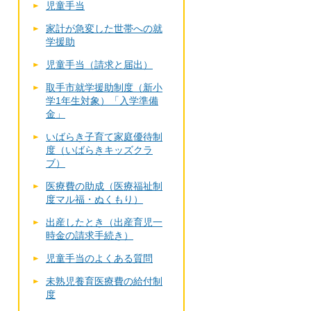
児童手当
家計が急変した世帯への就
学援助
児童手当（請求と届出）
取手市就学援助制度（新小
学1年生対象）「入学準備
金」
いばらき子育て家庭優待制
度（いばらきキッズクラ
ブ）
医療費の助成（医療福祉制
度マル福・ぬくもり）
出産したとき（出産育児一
時金の請求手続き）
児童手当のよくある質問
未熟児養育医療費の給付制
度