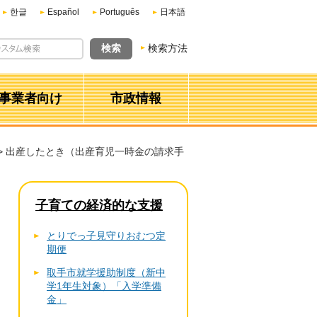
한글
Español
Português
日本語
検索方法
事業者向け
市政情報
> 出産したとき（出産育児一時金の請求手
子育ての経済的な支援
とりでっ子見守りおむつ定
期便
取手市就学援助制度（新中
学1年生対象）「入学準備
金」