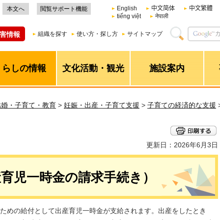
English
中文简体
中文繁體
本文へ
閲覧サポート機能
tiếng việt
नेपाली
害情報
組織を探す
使い方・探し方
サイトマップ
くらしの情報
文化活動・観光
施設案内
結婚・子育て・教育
>
妊娠・出産・子育て支援
>
子育ての経済的な支援
更新日：2026年6月3日
産育児一時金の請求手続き）
ための給付として出産育児一時金が支給されます。出産をしたとき