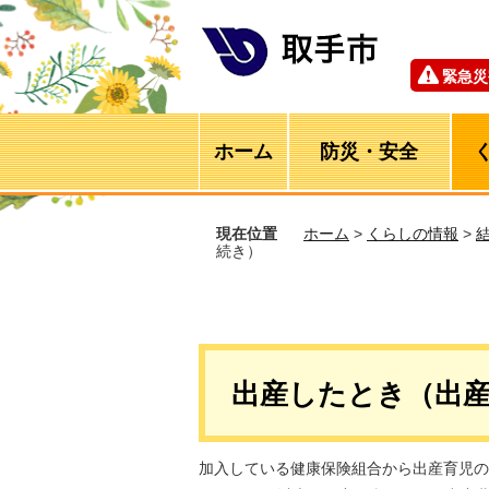
緊急災
ホーム
防災・安全
現在位置
ホーム
>
くらしの情報
>
続き）
出産したとき（出
加入している健康保険組合から出産育児の