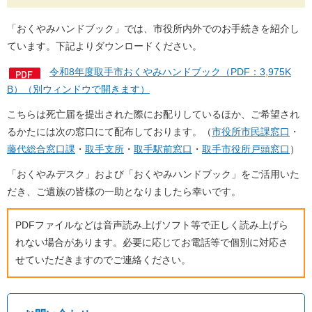
「おくやみハンドブック」では、市役所内外でのお手続きを紹介し
ています。下記よりダウンロードください。
令和8年度取手市おくやみハンドブック（PDF：3,975K
B）（別ウィンドウで開きます）
こちらは死亡届を提出された際にお配りしているほか、ご希望され
るかたには次の窓口にて配布しております。（
市役所市民課窓口
・
藤代総合窓口課
・
取手支所
・
取手
駅前窓口
・
取手市役所戸頭窓口
）
「おくやみデスク」および「おくやみハンドブック」をご活用いた
だき、ご遺族の皆様の一助となりましたら幸いです。
PDFファイルなどは音声読み上げソフト等で正しく読み上げら
れない場合があります。必要に応じてお電話等で個別に対応さ
せていただきますのでご連絡ください。