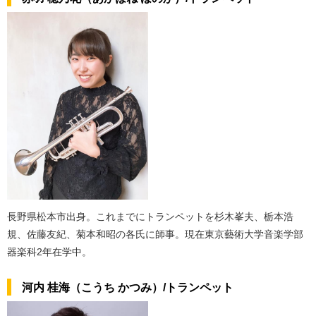
長野県松本市出身。これまでにトランペットを杉木峯夫、栃本浩
規、佐藤友紀、菊本和昭の各氏に師事。現在東京藝術大学音楽学部
器楽科2年在学中。
河内 桂海（こうち かつみ）/トランペット