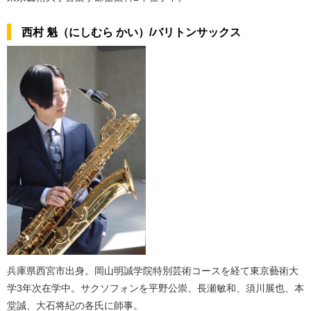
西村 魁（にしむら かい）/バリトンサックス
兵庫県西宮市出身。岡山明誠学院特別芸術コースを経て東京藝術大
学3年次在学中。サクソフォンを平野公崇、長瀬敏和、須川展也、本
堂誠、大石将紀の各氏に師事。