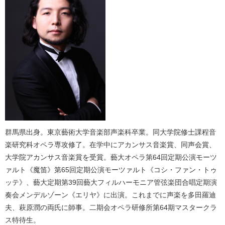
群馬県出身。東京藝術大学音楽部声楽科卒業。同大学院修士課程音
楽研究科オペラ専攻修了。在学中にアカンサス音楽賞、同声会賞、
大学院アカンサス音楽賞を受賞。藝大オペラ第64回定期公演モーツ
ァルト《魔笛》第65回定期公演モーツァルト《コシ・ファン・トゥ
ッテ》、藝大定期第39回藝大フィルハーモニア管弦楽団合唱定期演
奏会メンデルゾーン《エリヤ》に出演。これまでに声楽を多田羅迪
夫、萩原潤の両氏に師事。二期会オペラ研修所第64期マスタークラ
ス特待生。