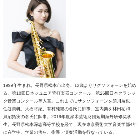
1999年生まれ。長野県松本市出身。12歳よりサクソフォーンを始め
る。第18回日本ジュニア管打楽器コンクール、第26回日本クラシッ
ク音楽コンクール等入賞。これまでにサクソフォーンを須川展也、
住谷美帆、大石将紀、有村純親の各氏に師事。室内楽を林田祐和、
貝沼拓実の各氏に師事。2019年度瀬木芸術財団短期海外研修奨学
生。長野県松本深志高等学校を経て、現在東京藝術大学音楽学部4年
に在学中。学業の傍ら、指導・演奏活動を行なっている。