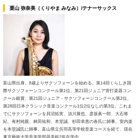
栗山 弥奈美（くりやま みなみ）/テナーサックス
富山県出身。8歳よりサクソフォーンを始める。第14回くらしき国
際サクソフォーンコンクール第1位、第21回ジュニア管打楽器コン
クール銀賞、第21回ジュニア・サクソフォーンコンクール第2位、
第28回日本クラシック音楽コンクール1位2位なしの第3位。これま
でにサクソフォーンを貝沼拓実、須川展也、彦坂眞一郎、大石将
紀、有村純親、林田祐和、本堂誠、杉田幸恵の各氏に師事。室内楽
を本堂誠氏に師事。富山県立呉羽高等学校音楽コースを経て、現在
東京藝術大学音楽学部器楽科2年在学中。