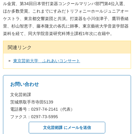
ル金賞、第34回日本管打楽器コンクールマリンバ部門第4位入選、
ほか多数受賞。これまでにすみだトリフォニーホールジュニアオー
ケストラ、東京都交響楽団と共演。打楽器を小川佳津子、鷹羽香緒
里、杉山智恵子、藤本隆文の各氏に師事。東京藝術大学音楽学部器
楽科を経て、同大学院音楽研究科博士課程1年次に在籍中。
関連リンク
東京芸術大学
ふれあいコンサート
お問い合わせ
文化芸術課
茨城県取手市寺田5139
電話番号：0297-74-2141（代表）
ファクス：0297-73-5995
文化芸術課 にメールを送信