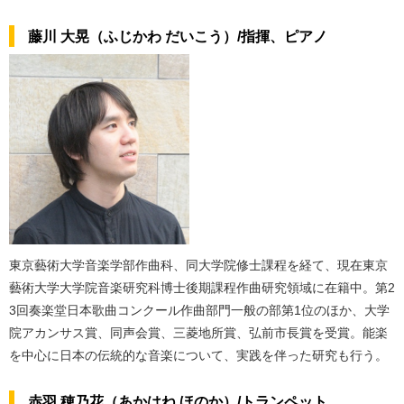
藤川 大晃（ふじかわ だいこう）/指揮、ピアノ
東京藝術大学音楽学部作曲科、同大学院修士課程を経て、現在東京
藝術大学大学院音楽研究科博士後期課程作曲研究領域に在籍中。第2
3回奏楽堂日本歌曲コンクール作曲部門一般の部第1位のほか、大学
院アカンサス賞、同声会賞、三菱地所賞、弘前市長賞を受賞。能楽
を中心に日本の伝統的な音楽について、実践を伴った研究も行う。
赤羽 穂乃花（あかはね ほのか）/トランペット