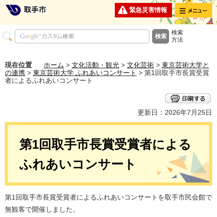
メニュー
緊急災害情報
検索
方法
現在位置
ホーム
>
文化活動・観光
>
文化芸術
>
東京芸術大学と
の連携
>
東京芸術大学 ふれあいコンサート
> 第1回取手市長賞受賞
者によるふれあいコンサート
更新日：2026年7月25日
第1回取手市長賞受賞者による
ふれあいコンサート
第1回取手市長賞受賞者によるふれあいコンサートを取手市民会館で
無観客で開催しました。