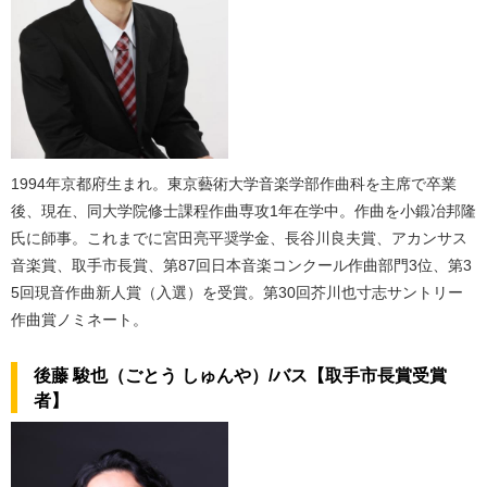
1994年京都府生まれ。東京藝術大学音楽学部作曲科を主席で卒業
後、現在、同大学院修士課程作曲専攻1年在学中。作曲を小鍛冶邦隆
氏に師事。これまでに宮田亮平奨学金、長谷川良夫賞、アカンサス
音楽賞、取手市長賞、第87回日本音楽コンクール作曲部門3位、第3
5回現音作曲新人賞（入選）を受賞。第30回芥川也寸志サントリー
作曲賞ノミネート。
後藤 駿也（ごとう しゅんや）/バス【取手市長賞受賞
者】