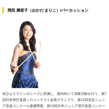
岡田 満里子（おかだ まりこ）/パーカッション
幼少よりマリンポニーズに所属し、国内外にて演奏活動を行う。第7
回日本管打楽器ソロコンテスト金賞グランプリ、第12回洗足ジュニ
ア音楽コンクール最優秀賞、第13回日本ジュニア管打楽器コンクー