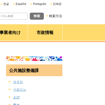
한글
Español
Português
日本語
検索方法
事業者向け
市政情報
公共施設整備課
りりり
ペロリン
えび