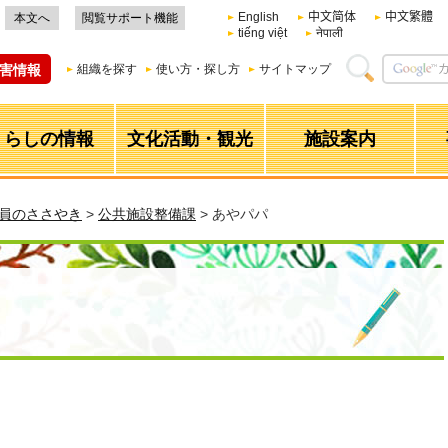
English
中文简体
中文繁體
本文へ
閲覧サポート機能
tiếng việt
नेपाली
害情報
組織を探す
使い方・探し方
サイトマップ
くらしの情報
文化活動・観光
施設案内
職員のささやき
>
公共施設整備課
> あやパパ