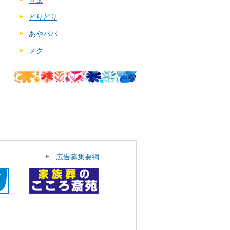
竜太
どりどり
あやパパ
メグ
広告募集要綱