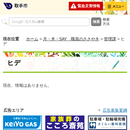
メニュー
緊急災害情報
検索
方法
現在位置
ホーム
>
月・木・SAY 職員のささやき
>
管理課
> ヒ
デ
ヒデ
現在、情報はありません。
広告エリア
広告募集要綱