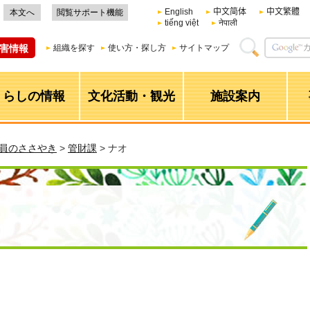
English
中文简体
中文繁體
本文へ
閲覧サポート機能
tiếng việt
नेपाली
害情報
組織を探す
使い方・探し方
サイトマップ
くらしの情報
文化活動・観光
施設案内
職員のささやき
>
管財課
> ナオ