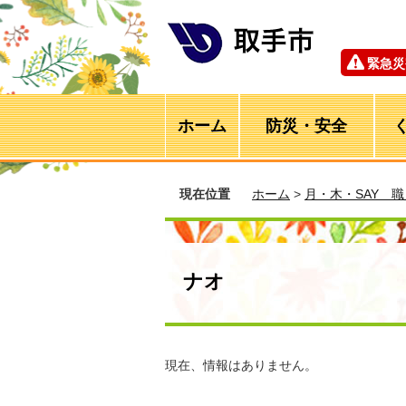
緊急災
ホーム
防災・安全
現在位置
ホーム
>
月・木・SAY 
ナオ
現在、情報はありません。