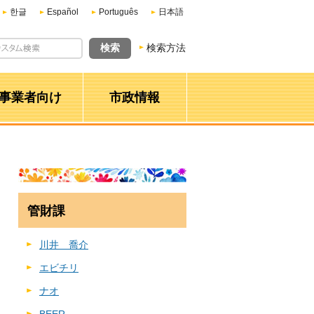
한글
Español
Português
日本語
検索方法
事業者向け
市政情報
管財課
川井 喬介
エビチリ
ナオ