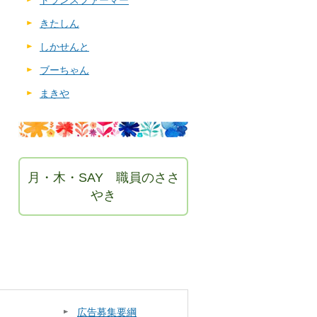
トランスファーマー
きたしん
しかせんと
ブーちゃん
まきや
月・木・SAY 職員のささ
やき
広告募集要綱