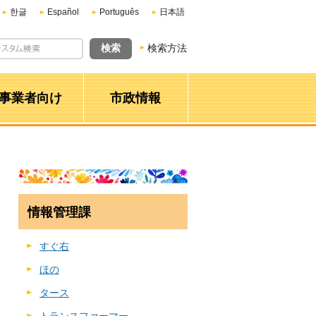
한글
Español
Português
日本語
検索方法
事業者向け
市政情報
情報管理課
すぐ右
ほの
タース