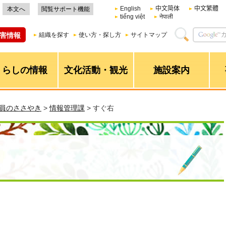
English
中文简体
中文繁體
本文へ
閲覧サポート機能
tiếng việt
नेपाली
害情報
組織を探す
使い方・探し方
サイトマップ
くらしの情報
文化活動・観光
施設案内
職員のささやき
>
情報管理課
> すぐ右