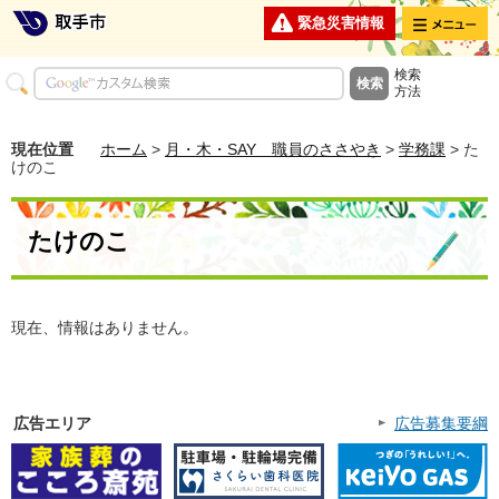
メニュー
緊急災害情報
検索
方法
現在位置
ホーム
>
月・木・SAY 職員のささやき
>
学務課
> た
けのこ
たけのこ
現在、情報はありません。
広告エリア
広告募集要綱