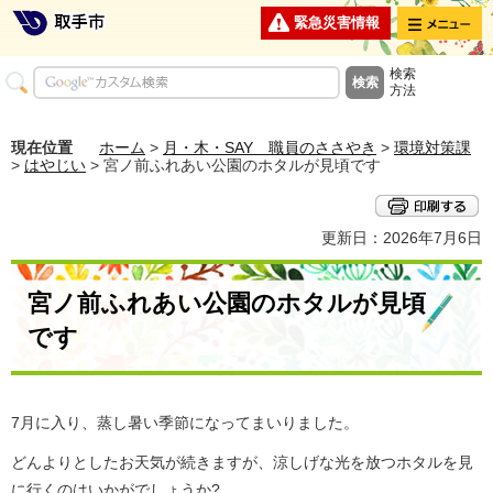
メニュー
緊急災害情報
検索
方法
現在位置
ホーム
>
月・木・SAY 職員のささやき
>
環境対策課
>
はやじい
> 宮ノ前ふれあい公園のホタルが見頃です
更新日：2026年7月6日
宮ノ前ふれあい公園のホタルが見頃
です
7月に入り、蒸し暑い季節になってまいりました。
どんよりとしたお天気が続きますが、涼しげな光を放つホタルを見
に行くのはいかがでしょうか?