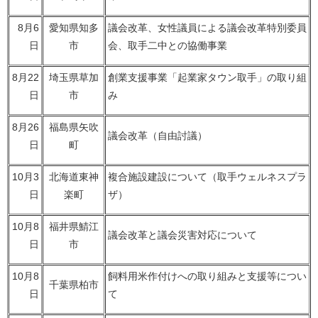
8月6
愛知県知多
議会改革、女性議員による議会改革特別委員
日
市
会、取手二中との協働事業
8月22
埼玉県草加
創業支援事業「起業家タウン取手」の取り組
日
市
み
8月26
福島県矢吹
議会改革（自由討議）
日
町
10月3
北海道東神
複合施設建設について（取手ウェルネスプラ
日
楽町
ザ）
10月8
福井県鯖江
議会改革と議会災害対応について
日
市
10月8
飼料用米作付けへの取り組みと支援等につい
千葉県柏市
日
て