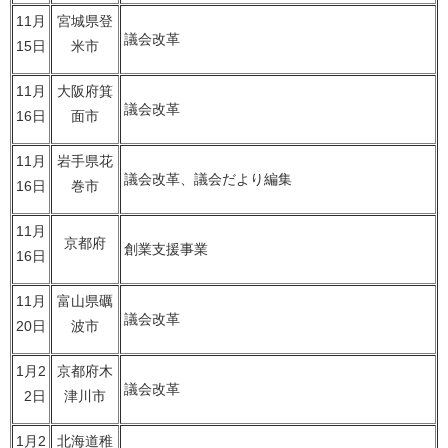
11月
宮城県登
議会改革
15日
米市
11月
大阪府箕
議会改革
16日
面市
11月
岩手県花
議会改革、議会だより編集
16日
巻市
11月
京都府
創業支援事業
16日
11月
富山県礪
議会改革
20日
波市
1月2
京都府木
議会改革
2日
津川市
1月2
北海道稚