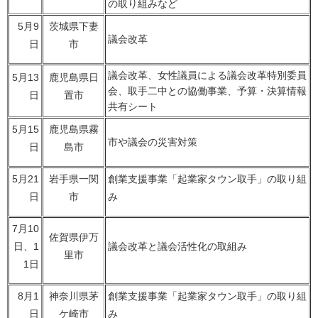
の取り組みなど
5月9
茨城県下妻
議会改革
日
市
議会改革、女性議員による議会改革特別委員
5月13
鹿児島県日
会、取手二中との協働事業、予算・決算情報
日
置市
共有シート
5月15
鹿児島県霧
市や議会の災害対策
日
島市
5月21
岩手県一関
創業支援事業「起業家タウン取手」の取り組
日
市
み
7月10
佐賀県伊万
日、1
議会改革と議会活性化の取組み
里市
1日
8月1
神奈川県茅
創業支援事業「起業家タウン取手」の取り組
日
ケ崎市
み