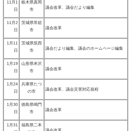
11月1
栃木県真岡
議会改革、議会だより編集
日
市
11月2
茨城県常総
議会改革
日
市
1月11
茨城県筑西
議会だより編集、議会のホームページ編集
日
市
1月19
山形県米沢
議会改革
日
市
1月24
兵庫県たつ
議会改革、議会災害対応規程
日
の市
1月30
徳島県鳴門
議会改革
日
市
1月31
福島県二本
議会改革