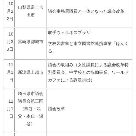
10
山梨県富士吉
月2
議会事務局職員と一体となった議会改革
田市
2日
取手ウェルネスプラザ
10
月3
宮崎県都城市
学校図書室と市立図書館連携事業「ほんく
0日
る」
11
議会の取組み（女性議員による議会改革特
月1
新潟県上越市
別委員会、中学校との協働事業、ワールド
日
カフェによる課題抽出）
埼玉県市議会
11
議長会第三区
月1
（熊谷・秩
議会改革
日
父・本庄・深
谷）