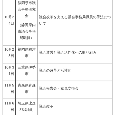
静岡県市議
会事務研究
会
10月2
議会改革を支える議会事務局職員の手法につ
4日
いて
（静岡県内
市議会事務
局職員）
10月2
福岡県福津
議会運営と議会活性化への取り組み
8日
市
10月3
三重県伊勢
議会の改革と活性化
1日
市
11月5
青森県青森
議会報告会・意見交換会
日
市
11月6
埼玉県比企
議会改革
日
郡鳩山町