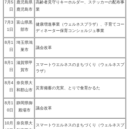
7月5
鹿児島県
高齢者見守りキーホルダー、ステッカーの配布事
日
鹿児島市
業
7月3
富山県黒
健康増進事業（ウェルネスプラザ）、子育てコー
1日
部市
ディネーター保育コンシェルジュ事業
8月1
埼玉県鴻
議会改革
日
巣市
8月1
滋賀県甲
スマートウエルネスのまちづくり（ウェルネスプ
日
賀市
ラザ）
8月4
奈良県大
災害備蓄の充実、とりで食育かるた
日
和郡山市
8月1
静岡県御
議会改革
0日
殿場市
10月
奈良県大
スマートウエルネスのまちづくり（ウェルネスプ