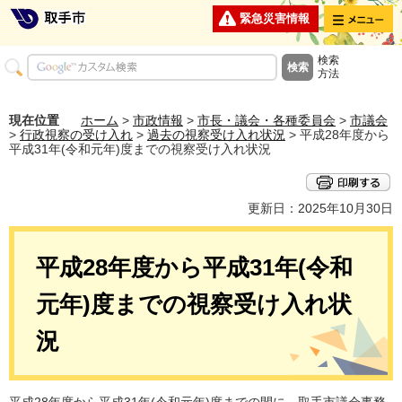
メニュー
緊急災害情報
検索
方法
現在位置
ホーム
>
市政情報
>
市長・議会・各種委員会
>
市議会
>
行政視察の受け入れ
>
過去の視察受け入れ状況
> 平成28年度から
平成31年(令和元年)度までの視察受け入れ状況
更新日：2025年10月30日
平成28年度から平成31年(令和
元年)度までの視察受け入れ状
況