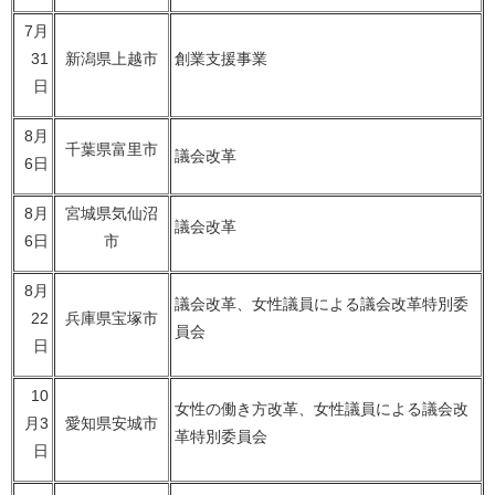
7月
31
新潟県上越市
創業支援事業
日
8月
千葉県富里市
議会改革
6日
8月
宮城県気仙沼
議会改革
6日
市
8月
議会改革、女性議員による議会改革特別委
22
兵庫県宝塚市
員会
日
10
女性の働き方改革、女性議員による議会改
月3
愛知県安城市
革特別委員会
日