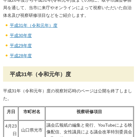
平成28年度から平成31年(令和元年)度までの間に、取手市議会事務
局を通して、当市に来庁やオンラインによって視察いただいた自治
体名及び視察研修項目などをご紹介します。
平成31年（令和元年）度
平成30年度
平成29年度
平成28年度
平成31年（令和元年）度
平成31年（令和元年）度の視察対応時のページは公開を終了しまし
た。
月日
市町村名
視察研修項目
議会広報紙の編集と発行、YouTubeによる映
4月23
山口県光市
像配信、女性議員による議会改革特別委員会
日