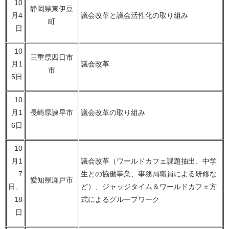
10
静岡県東伊豆
月4
議会改革と議会活性化の取り組み
町
日
10
三重県四日市
月1
議会改革
市
5日
10
月1
長崎県諫早市
議会改革の取り組み
6日
10
月1
議会改革（ワールドカフェ課題抽出、中学
7
生との協働事業、事務局職員による研修な
愛知県瀬戸市
日、
ど）、ジャッジタイム＆ワールドカフェ方
18
式によるグループワーク
日