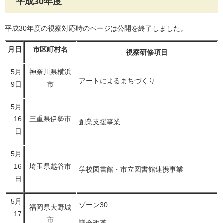
平成30年度
平成30年度の視察対応時のページは公開を終了しました。
月日
市区町村名
視察研修項目
5月
神奈川県横浜
アートによるまちづくり
9日
市
5月
16
三重県伊勢市
創業支援事業
日
5月
16
埼玉県越谷市
学校図書館・市立図書館連携事業
日
5月
ゾーン30
福岡県大野城
17
市
議会改革