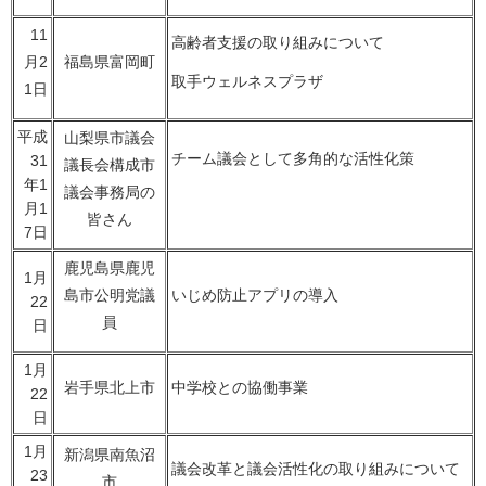
11
高齢者支援の取り組みについて
月2
福島県富岡町
取手ウェルネスプラザ
1日
平成
山梨県市議会
チーム議会として多角的な活性化策
31
議長会構成市
年1
議会事務局の
月1
皆さん
7日
鹿児島県鹿児
1月
島市公明党議
いじめ防止アプリの導入
22
員
日
1月
岩手県北上市
中学校との協働事業
22
日
1月
新潟県南魚沼
議会改革と議会活性化の取り組みについて
23
市