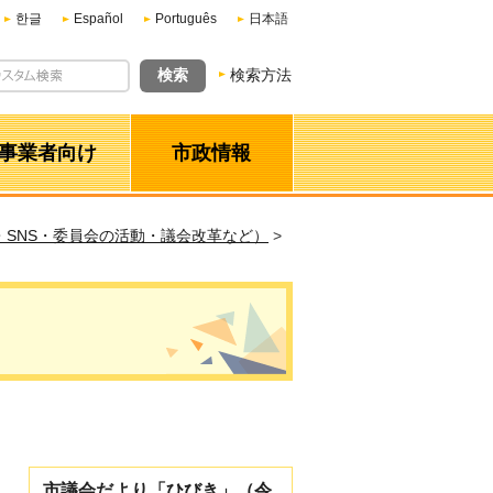
한글
Español
Português
日本語
検索方法
事業者向け
市政情報
SNS・委員会の活動・議会改革など）
>
市議会だより「ひびき」（令