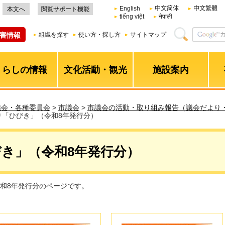
English
中文简体
中文繁體
本文へ
閲覧サポート機能
tiếng việt
नेपाली
害情報
組織を探す
使い方・探し方
サイトマップ
くらしの情報
文化活動・観光
施設案内
議会・各種委員会
>
市議会
>
市議会の活動・取り組み報告（議会だより・
り「ひびき」（令和8年発行分）
き」（令和8年発行分）
和8年発行分のページです。