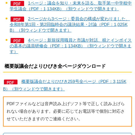
1ページ：議会を知り・未来を語る、取手第一中学校中
学生議会（PDF：1,134KB）（別ウィンドウで開きます）
2ページから3ページ：委員会の構成が変わりました、
令和8年第1回・第2回臨時会の議決結果・討論（PDF：1,025K
B）（別ウィンドウで開きます）
4ページ：新規採用職員と市議が対話、税とインボイス
の基本の議員研修会（PDF：1,134KB）（別ウィンドウで開きま
す）
概要版議会だよりひびき全ページダウンロード
概要版議会だよりひびき259号全ページ（PDF：3,115K
B）（別ウィンドウで開きます）
PDFファイルなどは音声読み上げソフト等で正しく読み上げら
れない場合があります。必要に応じてお電話等で個別に対応さ
せていただきますのでご連絡ください。