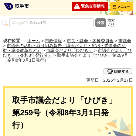
メニュー
緊急災害情報
検索
方法
現在位置
ホーム
>
市政情報
>
市長・議会・各種委員会
>
市議会
>
市議会の活動・取り組み報告（議会だより・SNS・委員会の活
動・議会改革など）
>
市議会だより「ひびき」
>
市議会だより「ひ
びき」（令和8年発行分）
> 取手市議会だより「ひびき」第259号
（令和8年3月1日発行）
更新日：2026年2月27日
取手市議会だより「ひびき」
第259号（令和8年3月1日発
行）