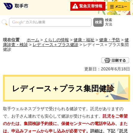
メニュー
緊急災害情報
検索
方法
現在位置
ホーム
>
くらしの情報
>
健康・福祉
>
健康・予防
>
健
康診査・検診
>
レディース＋プラス健診
> レディース＋プラス集団
健診
更新日：2026年6月18日
レディース＋プラス集団健診
取手ウェルネスプラザで受けられる健診です。託児がありますの
で、お子さん連れでも安心して健診が受けられます。
託児をご希望
のかたは、集団検診予約後に、保健センターへの電話申込み、また
は、申込みフォームから申し込みが必要です。
詳細は、下記「託児