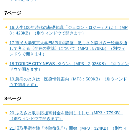
7ページ
16.人生100年時代の基礎知識「ジェロントロジー」とは！（MP
3：423KB）（別ウィンドウで開きます）
17.市民大学東京大学EMP特別講座 激しさと静けさー絵画を通
して考える〈存在の意味〉について（MP3：579KB）（別ウィ
ンドウで開きます）
18.TORIDE CITY NEWS -タウン-（MP3：2,025KB）（別ウィン
ドウで開きます）
19.急病のときは・医療情報案内（MP3：509KB）（別ウィンド
ウで開きます）
8ページ
20.ふるさと取手応援寄付金を活用しました（MP3：779KB）
（別ウィンドウで開きます）
21.旧取手宿本陣「本陣御朱印」開始（MP3：324KB）（別ウィ