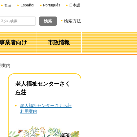
한글
Español
Português
日本語
検索方法
事業者向け
市政情報
用案内
老人福祉センターさく
ら荘
老人福祉センターさくら荘
利用案内