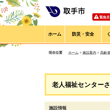
緊急災
ホーム
防災・安全
現在位置
ホーム
>
施設案内
>
高齢
老人福祉センター
施設情報