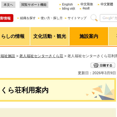
English
中文简体
中文繁體
本文へ
閲覧サポート機能
tiếng việt
नेपाली
害情報
組織を探す
使い方・探し方
サイトマップ
くらしの情報
文化活動・観光
施設案内
者福祉施設
>
老人福祉センターさくら荘
> 老人福祉センターさくら荘利
更新日：2026年3月9日
さくら荘利用案内