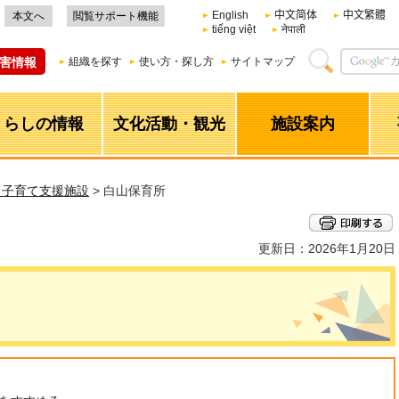
English
中文简体
中文繁體
本文へ
閲覧サポート機能
tiếng việt
नेपाली
害情報
組織を探す
使い方・探し方
サイトマップ
くらしの情報
文化活動・観光
施設案内
・子育て支援施設
> 白山保育所
更新日：2026年1月20日