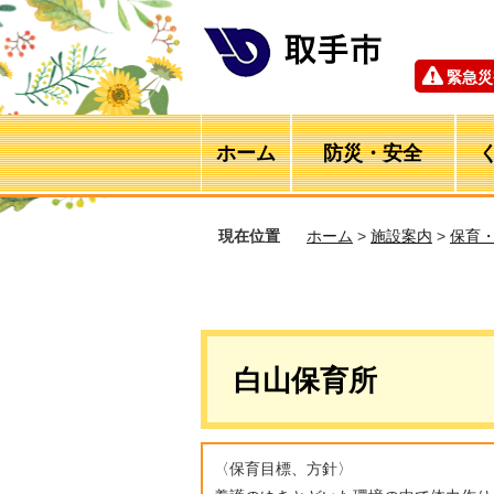
緊急災
ホーム
防災・安全
現在位置
ホーム
>
施設案内
>
保育
白山保育所
〈保育目標、方針〉