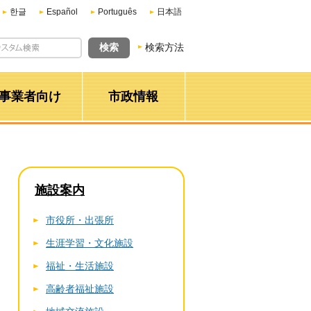
한글
Español
Português
日本語
検索方法
事業者向け
市政情報
施設案内
市役所・出張所
生涯学習・文化施設
福祉・生活施設
高齢者福祉施設