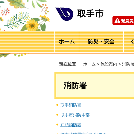
緊急災
ホーム
防災・安全
現在位置
ホーム
>
施設案内
> 消防
消防署
取手消防署
取手市消防本部
戸頭消防署