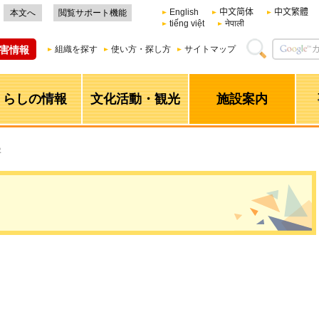
English
中文简体
中文繁體
本文へ
閲覧サポート機能
tiếng việt
नेपाली
害情報
組織を探す
使い方・探し方
サイトマップ
くらしの情報
文化活動・観光
施設案内
署