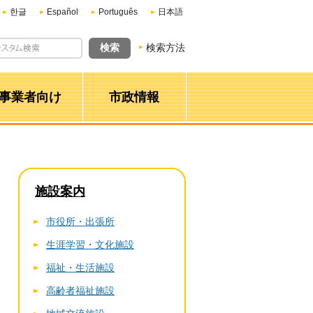
한글
Español
Português
日本語
検索方法
事業者向け
市政情報
施設案内
市役所・出張所
生涯学習・文化施設
福祉・生活施設
高齢者福祉施設