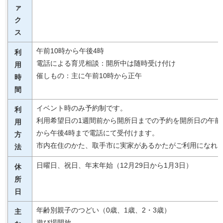
ァ
ク
ス
午前10時から午後4時
利
電話による育児相談：開所中は随時受け付け
用
催しもの：主に午前10時から正午
時
間
イベント時のみ予約制です。
利
利用希望日の1週間前から開所日までの予約を開所日の午前
用
から午後4時まで電話にて受付けます。
方
市内在住のかた、取手市に実家があるかたがご利用になれ
法
日曜日、祝日、年末年始（12月29日から1月3日）
休
所
日
年齢別親子のつどい（0歳、1歳、2・3歳）
主
遊び場開放