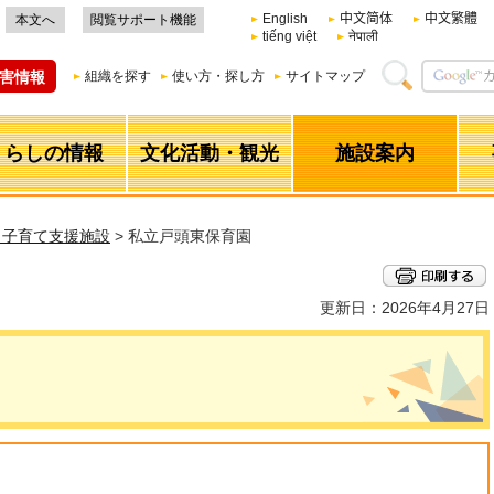
English
中文简体
中文繁體
本文へ
閲覧サポート機能
tiếng việt
नेपाली
害情報
組織を探す
使い方・探し方
サイトマップ
くらしの情報
文化活動・観光
施設案内
・子育て支援施設
> 私立戸頭東保育園
更新日：2026年4月27日