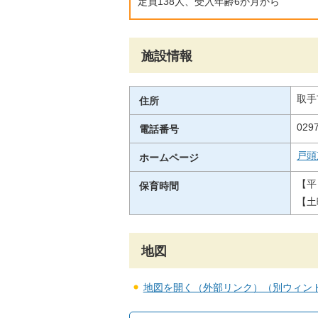
定員138人、受入年齢6か月から
施設情報
取手
住所
0297
電話番号
戸頭
ホームページ
【平
保育時間
【土
地図
地図を開く（外部リンク）（別ウィン