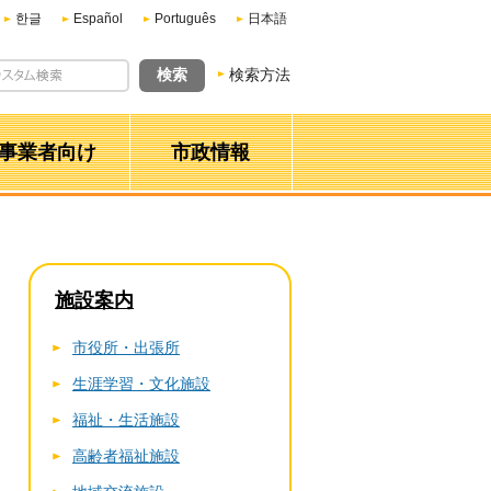
한글
Español
Português
日本語
検索方法
事業者向け
市政情報
施設案内
市役所・出張所
生涯学習・文化施設
福祉・生活施設
高齢者福祉施設