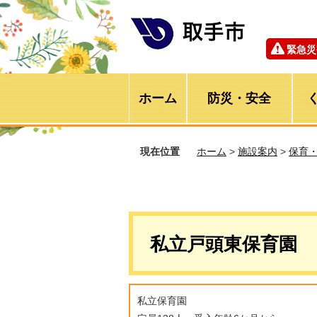
緊急災
ホーム
防災・安全
現在位置
ホーム
>
施設案内
>
保育
私立戸頭東保育園
私立保育園