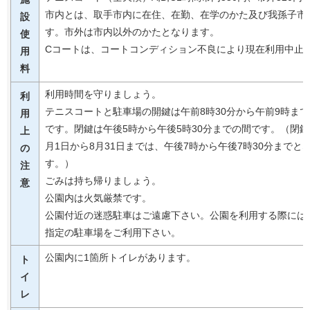
市内とは、取手市内に在住、在勤、在学のかた及び我孫子市
設
す。市外は市内以外のかたとなります。
使
Cコートは、コートコンディション不良により現在利用中止
用
料
利用時間を守りましょう。
利
テニスコートと駐車場の開鍵は午前8時30分から午前9時ま
用
です。閉鍵は午後5時から午後5時30分までの間です。（閉鍵
上
月1日から8月31日までは、午後7時から午後7時30分までと
の
す。）
注
ごみは持ち帰りましょう。
意
公園内は火気厳禁です。
公園付近の迷惑駐車はご遠慮下さい。公園を利用する際には
指定の駐車場をご利用下さい。
公園内に1箇所トイレがあります。
ト
イ
レ