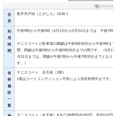
取手市戸頭（とがしら）1638-1
住
所
午前9時から午後5時（6月1日から8月31日までは、午後7時
利
用
テニスコートと駐車場の開鍵は午前8時30分から午前9時まで
時
間、閉鍵は午後5時から午後5時30分までの間です。（6月1日
間
月31日までは、閉鍵が午後7時から午後7時30分までとなり
す。）
テニスコート 全天候（3面）
有
1面はコートコンディション不良により現在利用中止です。
料
施
設
一
覧
テニスコート（全天候）A,B,C1時間市内350円、市外520円
施