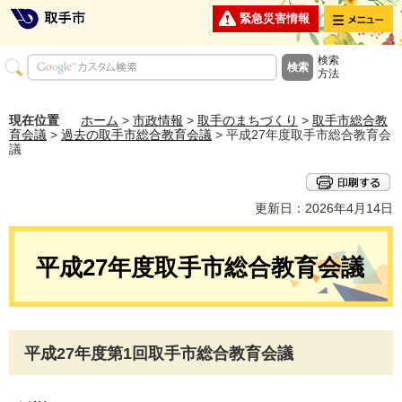
メニュー
緊急災害情報
検索
方法
現在位置
ホーム
>
市政情報
>
取手のまちづくり
>
取手市総合教
育会議
>
過去の取手市総合教育会議
> 平成27年度取手市総合教育会
議
更新日：2026年4月14日
平成27年度取手市総合教育会議
平成27年度第1回取手市総合教育会議