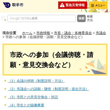
メニュー
緊急災害情報
検索
方法
現在位置
ホーム
>
市政情報
>
市長・議会・各種委員会
>
市議会
> 市政への参加（会議傍聴・請願・意見交換会など）
市政への参加（会議傍聴・請
願・意見交換会など）
（1）会議の傍聴（制度説明・方法）
（2）市議会への請願・陳情（制度説明・提出方法）
（3）市民との意見交換会・対話
（4）学生との協働事業