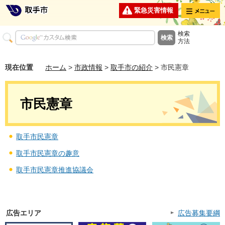
メニュー
緊急災害情報
検索
方法
現在位置
ホーム
>
市政情報
>
取手市の紹介
> 市民憲章
市民憲章
取手市民憲章
取手市民憲章の趣意
取手市民憲章推進協議会
広告エリア
広告募集要綱