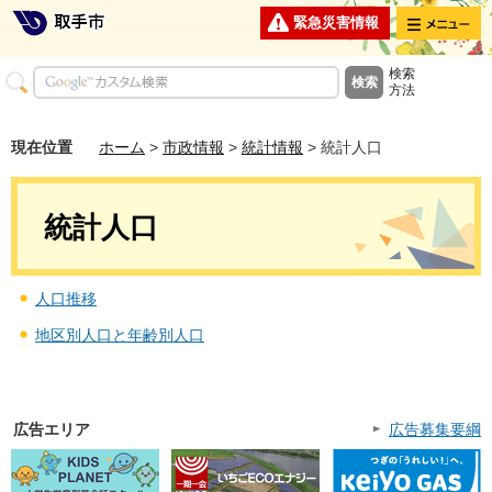
メニュー
緊急災害情報
検索
方法
現在位置
ホーム
>
市政情報
>
統計情報
> 統計人口
統計人口
人口推移
地区別人口と年齢別人口
広告エリア
広告募集要綱