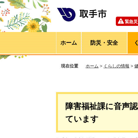
緊急災
ホーム
防災・安全
現在位置
ホーム
>
くらしの情報
>
障害福祉課に音声
ています