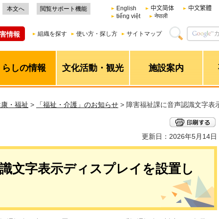
English
中文简体
中文繁體
本文へ
閲覧サポート機能
tiếng việt
नेपाली
害情報
組織を探す
使い方・探し方
サイトマップ
くらしの情報
文化活動・観光
施設案内
健康・福祉
>
「福祉・介護」のお知らせ
> 障害福祉課に音声認識文字表
更新日：2026年5月14日
認識文字表示ディスプレイを設置し