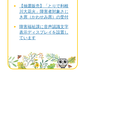
【抽選販売】「とりで利根
川大花火」障害者対象さじ
き席（かわせみ席）の受付
障害福祉課に音声認識文字
表示ディスプレイを設置し
ています