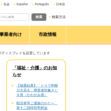
한글
Español
Português
日本語
検索方法
事業者向け
市政情報
示ディスプレイを設置しています
「福祉・介護」のお知
らせ
【抽選結果】「とりで利根
川大花火」障害者対象さじ
き席（かわせみ席）
戦没者等ご遺族のかたへ
第十二回特別弔慰金