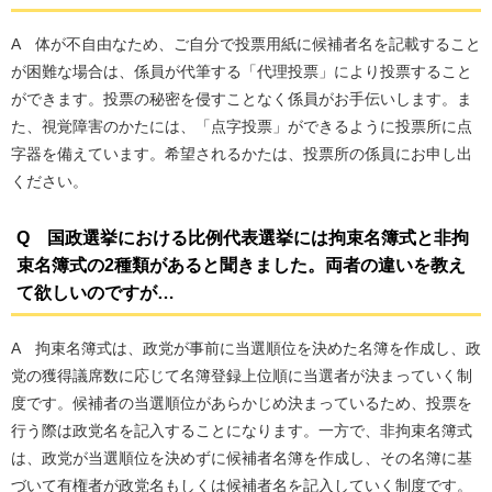
A 体が不自由なため、ご自分で投票用紙に候補者名を記載すること
が困難な場合は、係員が代筆する「代理投票」により投票すること
ができます。投票の秘密を侵すことなく係員がお手伝いします。ま
た、視覚障害のかたには、「点字投票」ができるように投票所に点
字器を備えています。希望されるかたは、投票所の係員にお申し出
ください。
Q 国政選挙における比例代表選挙には拘束名簿式と非拘
束名簿式の2種類があると聞きました。両者の違いを教え
て欲しいのですが…
A 拘束名簿式は、政党が事前に当選順位を決めた名簿を作成し、政
党の獲得議席数に応じて名簿登録上位順に当選者が決まっていく制
度です。候補者の当選順位があらかじめ決まっているため、投票を
行う際は政党名を記入することになります。一方で、非拘束名簿式
は、政党が当選順位を決めずに候補者名簿を作成し、その名簿に基
づいて有権者が政党名もしくは候補者名を記入していく制度です。