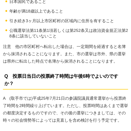
日本国民であること
年齢が満18歳以上であること
引き続き3ヶ月以上市区町村の区域内に住所を有すること
公職選挙法第11条第1項若しくは第252条又は政治資金規正法第2
8条に該当していないこと
注意 他の市区町村へ転出した場合は、一定期間を経過すると名簿
から抹消されることになります。また、市の選挙は市外、県の選挙
は県外に転出した時点で名簿から抹消されることになります。
Q 投票日当日の投票終了時間は午後6時でよいのです
か？
A (取手市では)平成25年7月21日の参議院議員通常選挙から投票終
了時間を2時間繰り上げています。ただし、投票時間はあくまで選挙
の都度決定するものですので、その後の選挙につきましては、その
時々の社会情勢等によっては見直しを含め検討を行う予定です。