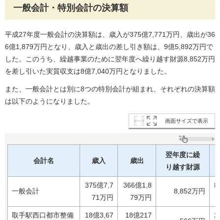
一般会計・特別会計の決算額
平成27年度一般会計の決算額は、歳入が375億7,771万円、歳出が36
6億1,879万円となり、歳入と歳出の差し引き額は、9億5,892万円で
した。このうち、繰越事業のために翌年度へ繰り越す財源8,852万円
を差し引いた実質収支は8億7,040万円となりました。
また、一般会計とは別に8つの特別会計が組まれ、それぞれの決算額
は以下のようになりました。
画面サイズで表示
翌年度に繰
会計名
歳入
歳出
り越す財源
375億7,7
366億1,8
8
一般会計
8,852万円
71万円
79万円
取手駅西口都市整備
18億3,67
18億217
2