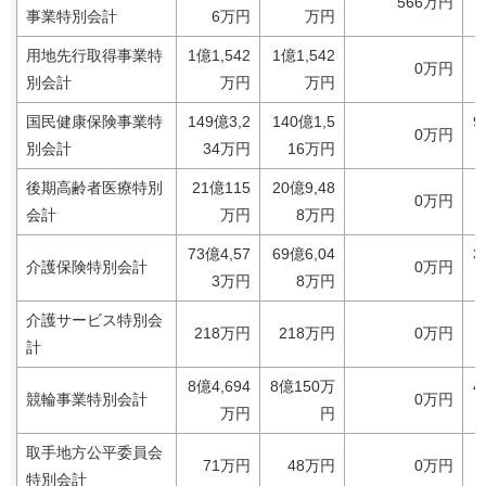
566万円
事業特別会計
6万円
万円
用地先行取得事業特
1億1,542
1億1,542
0万円
別会計
万円
万円
国民健康保険事業特
149億3,2
140億1,5
9
0万円
別会計
34万円
16万円
後期高齢者医療特別
21億115
20億9,48
0万円
会計
万円
8万円
73億4,57
69億6,04
3
介護保険特別会計
0万円
3万円
8万円
介護サービス特別会
218万円
218万円
0万円
計
8億4,694
8億150万
4
競輪事業特別会計
0万円
万円
円
取手地方公平委員会
71万円
48万円
0万円
特別会計