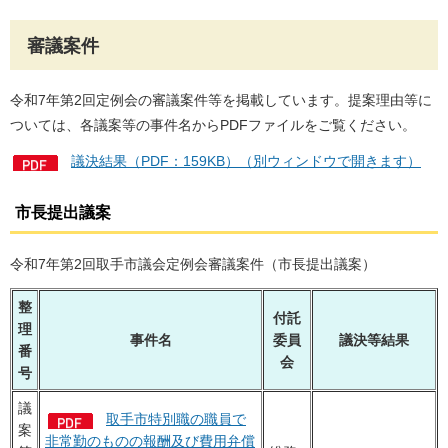
審議案件
令和7年第2回定例会の審議案件等を掲載しています。提案理由等に
ついては、各議案等の事件名からPDFファイルをご覧ください。
議決結果（PDF：159KB）（別ウィンドウで開きます）
市長提出議案
令和7年第2回取手市議会定例会審議案件（市長提出議案）
整
付託
理
事件名
委員
議決等結果
番
会
号
議
取手市特別職の職員で
案
非常勤のものの報酬及び費用弁償