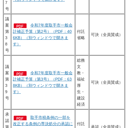
7
号
議
案
令和7年度取手市一般会
第
計補正予算（第2号）（PDF：40
付託
可決（全員賛成）
3
6KB）（別ウィンドウで開きま
省略
8
す）
号
総務
議
文
案
令和7年度取手市一般会
教・
第
計補正予算（第3号）（PDF：63
福祉
可決（全員賛成）
3
8KB）（別ウィンドウで開きま
厚
9
す）
生・
号
建設
経済
承
取手市税条例の一部を
認
改正する条例の専決処分の承認に
付託
第
承認（全員賛成）