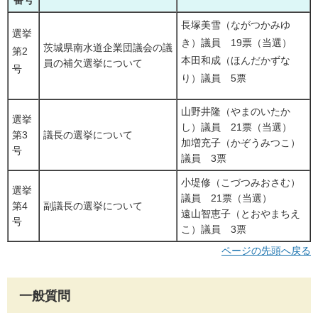
長塚美雪（ながつかみゆ
選挙
き）議員 19票（当選）
茨城県南水道企業団議会の議
第2
本田和成（ほんだかずな
員の補欠選挙について
号
り）議員 5票
山野井隆（やまのいたか
選挙
し）議員 21票（当選）
第3
議長の選挙について
加増充子（かぞうみつこ）
号
議員 3票
小堤修（こづつみおさむ）
選挙
議員 21票（当選）
第4
副議長の選挙について
遠山智恵子（とおやまちえ
号
こ）議員 3票
ページの先頭へ戻る
一般質問