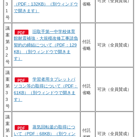
可決（全員賛成）
3
（PDF：132KB）（別ウィンドウ
省略
1
で開きます）
号
議
旧取手第一中学校体育
案
館耐震補強・大規模改修工事請負
第
付託
契約の締結について（PDF：129
可決（全員賛成）
3
省略
KB）（別ウィンドウで開きま
2
す）
号
議
案
学習者用タブレットパ
第
ソコン等の取得について（PDF：
付託
可決（全員賛成）
3
61KB）（別ウィンドウで開きま
省略
3
す）
号
議
案
蒸気回転釜の取得につ
第
付託
いて（PDF：68KB）（別ウィン
可決（全員賛成）
3
省略