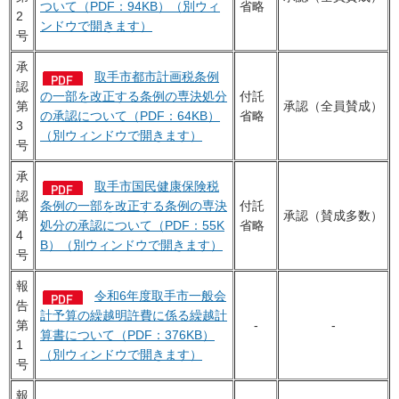
ついて（PDF：94KB）（別ウィ
省略
2
ンドウで開きます）
号
承
取手市都市計画税条例
認
の一部を改正する条例の専決処分
付託
第
承認（全員賛成）
の承認について（PDF：64KB）
省略
3
（別ウィンドウで開きます）
号
承
取手市国民健康保険税
認
条例の一部を改正する条例の専決
付託
第
承認（賛成多数）
処分の承認について（PDF：55K
省略
4
B）（別ウィンドウで開きます）
号
報
令和6年度取手市一般会
告
計予算の繰越明許費に係る繰越計
第
-
-
算書について（PDF：376KB）
1
（別ウィンドウで開きます）
号
報