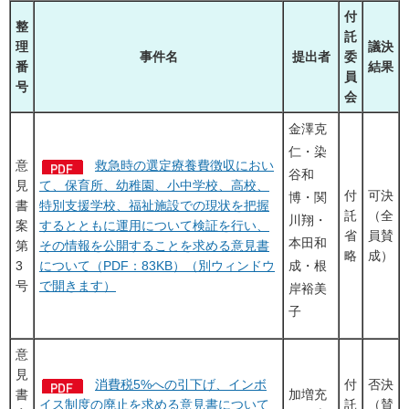
付
整
託
理
議決
事件名
提出者
委
番
結果
員
号
会
金澤克
仁・染
意
救急時の選定療養費徴収におい
谷和
見
て、保育所、幼稚園、小中学校、高校、
付
可決
博・関
書
特別支援学校、福祉施設での現状を把握
託
（全
川翔・
案
するとともに運用について検証を行い、
省
員賛
本田和
第
その情報を公開することを求める意見書
略
成）
3
について（PDF：83KB）（別ウィンドウ
成・根
号
で開きます）
岸裕美
子
意
見
消費税5%への引下げ、インボ
付
否決
書
加増充
イス制度の廃止を求める意見書について
託
（賛