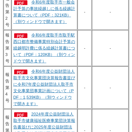
令和6年度取手市一般会
告
計予算の事故繰越しに係る繰越計
第
-
-
算書について（PDF：321KB）
2
（別ウィンドウで開きます）
号
報
令和6年度取手市取手駅
告
西口都市整備事業特別会計予算の
第
繰越明許費に係る繰越計算書につ
-
-
3
いて（PDF：120KB）（別ウィン
号
ドウで開きます）
令和6年度公益財団法人
報
取手市文化事業団決算報告書並び
告
に令和7年度公益財団法人取手市
第
-
-
文化事業団事業計画について（P
4
DF：1,539KB）（別ウィンドウ
号
で開きます）
2024年度公益財団法人
報
取手市健康福祉医療事業団決算報
告
告書並びに2025年度公益財団法
第
-
-