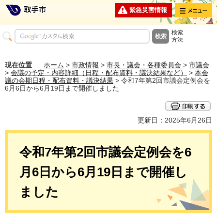
メニュー
緊急災害情報
検索
方法
現在位置
ホーム
>
市政情報
>
市長・議会・各種委員会
>
市議会
>
会議の予定・内容詳細（日程・配布資料・議決結果など）
>
本会
議の会期日程・配布資料・議決結果
> 令和7年第2回市議会定例会を
6月6日から6月19日まで開催しました
更新日：2025年6月26日
令和7年第2回市議会定例会を6
月6日から6月19日まで開催し
ました