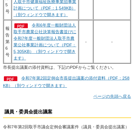
人取手市健康福祉医療事業団事業
5
計画について（PDF：1,549KB）
号
（別ウィンドウで開きます）
令和6年度一般財団法人
報
取手市農業公社決算報告書並びに
告
令和7年度一般財団法人取手市農
第
-
-
業公社事業計画について（PDF：
6
5,305KB）（別ウィンドウで開き
号
ます）
市長提出議案の添付資料は、下記のPDFからご覧ください。
令和7年第2回定例会市長提出議案の添付資料（PDF：258
KB）（別ウィンドウで開きます）
ページの先頭へ戻る
議員・委員会提出議案
令和7年第2回取手市議会定例会審議案件（議員・委員会提出議案）