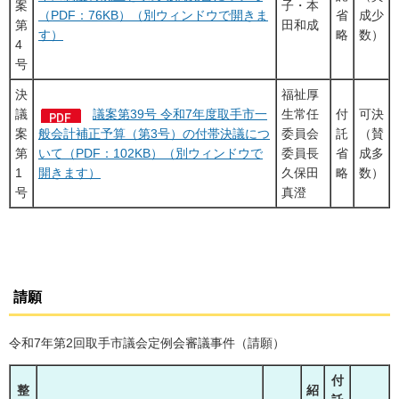
案
子・本
（PDF：76KB）（別ウィンドウで開きま
省
成少
第
田和成
す）
略
数）
4
号
決
福祉厚
議
議案第39号 令和7年度取手市一
生常任
付
可決
案
般会計補正予算（第3号）の付帯決議につ
委員会
託
（賛
第
いて（PDF：102KB）（別ウィンドウで
委員長
省
成多
1
開きます）
久保田
略
数）
号
真澄
請願
令和7年第2回取手市議会定例会審議事件（請願）
付
整
紹