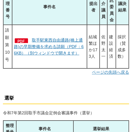
託
理
提出
介
議決
事件名
委
番
者
議
結果
員
号
員
会
請
結城
佐
建
採択
願
取手駅東西自由通路(橋上通
繁ほ
野
設
（賛
第
路)の早期整備を求める請願（PDF：6
か17
太
経
成多
10
6KB）（別ウィンドウで開きます）
3人
一
済
数）
号
ページの先頭へ戻る
選挙
令和7年第2回取手市議会定例会審議事件（選挙）
整理
事件名
選挙結果
番号