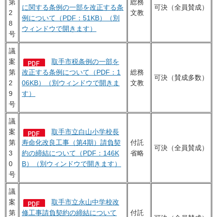
第
総務
に関する条例の一部を改正する条
可決（全員賛成）
2
文教
例について（PDF：51KB）（別
8
ウィンドウで開きます）
号
議
案
取手市税条例の一部を
第
改正する条例について（PDF：1
総務
可決（賛成多数）
2
06KB）（別ウィンドウで開きま
文教
9
す）
号
議
案
取手市立白山小学校長
第
寿命化改良工事（第4期）請負契
付託
可決（全員賛成）
3
約の締結について（PDF：146K
省略
0
B）（別ウィンドウで開きます）
号
議
案
取手市立永山中学校改
第
修工事請負契約の締結について
付託