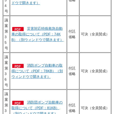
ドウで開きます）
4
号
議
案
災害対応特殊救急自動
第
付託
車の取得について（PDF：74K
可決（全員賛成）
3
省略
B）（別ウィンドウで開きます）
5
号
議
案
消防ポンプ自動車の取
第
付託
得について（PDF：78KB）（別
可決（全員賛成）
3
省略
ウィンドウで開きます）
6
号
議
案
消防団ポンプ自動車の
第
付託
取得について（PDF：81KB）
可決（全員賛成）
3
省略
（別ウィンドウで開きます）