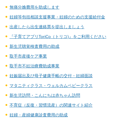
無痛分娩費用を助成します
妊婦等包括相談支援事業・妊婦のための支援給付金
出産したら出生連絡票を提出しましょう
『子育てアプリToriCo（トリコ)』をご利用ください
新生児聴覚検査費用の助成
取手市産後ケア事業
取手市不妊治療費助成事業
妊娠届出及び母子健康手帳の交付・妊婦面談
マタニティクラス・ウェルカムベビークラス
新生児訪問・こんにちは赤ちゃん訪問
不育症（反復・習慣流産）の関連サイト紹介
妊婦・産婦健康診査費用の助成