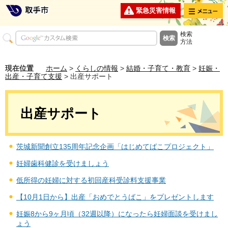
メニュー
緊急災害情報
検索
方法
現在位置
ホーム
>
くらしの情報
>
結婚・子育て・教育
>
妊娠・
出産・子育て支援
> 出産サポート
出産サポート
茨城新聞創立135周年記念企画「はじめてばこプロジェクト」
妊婦歯科健診を受けましょう
低所得の妊婦に対する初回産科受診料支援事業
【10月1日から】出産「おめでとうばこ」をプレゼントします
妊娠8から9ヶ月頃（32週以降）になったら妊婦面談を受けまし
ょう