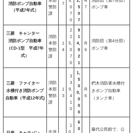
本部
5,
2,
R
消防団（第7分団）
消防ポンプ自動車
7
警防
0
5
7
ポンプ車
（平成7年式）
課
7
0
0
7
2
9
三菱 キャンター
消防
2
1
消防ポンプ自動車
消防団（第4分団）
本部
1
5,
4,
R
（CD-1型 平成7年
ポンプ車
警防
4
0
0
6
式）
課
7
2
0
1
1,
3
5
消防
3
三菱 ファイター
椚木消防署水槽付
0
本部
1
9,
R
水槽付き消防ポンプ
きポンプ自動車
0,
警防
3
4
6
自動車（平成12年式)
（タンク車）
0
課
1
0
0
0
6
1
0
藤代公民館で、公
生涯
0,
日産 キャラバン