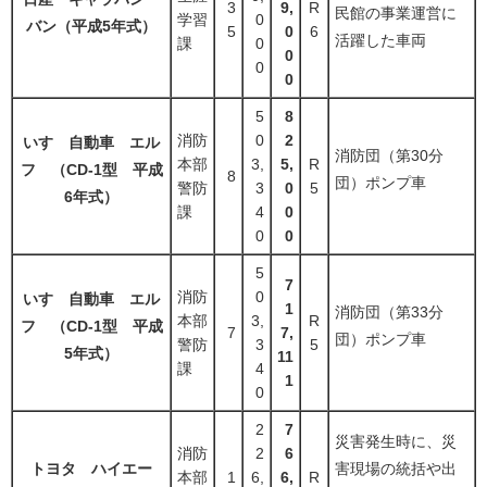
3
9,
R
民館の事業運営に
学習
0
バン（平成5年式）
5
0
6
活躍した車両
課
0
0
0
0
5
8
消防
0
2
いすゞ自動車 エル
消防団（第30分
本部
3,
5,
R
フ （CD-1型 平成
8
団）ポンプ車
警防
3
0
5
6年式）
課
4
0
0
0
5
7
消防
0
いすゞ自動車 エル
1
消防団（第33分
本部
3,
R
フ （CD-1型 平成
7
7,
団）ポンプ車
警防
3
5
5年式）
11
課
4
1
0
2
7
災害発生時に、災
消防
2
6
トヨタ ハイエー
害現場の統括や出
本部
1
6,
6,
R