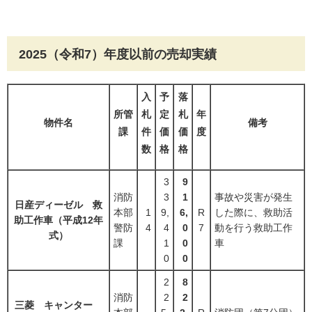
2025（令和7）年度以前の売却実績
入
予
落
所管
札
定
札
年
物件名
備考
課
件
価
価
度
数
格
格
3
9
消防
3
1
事故や災害が発生
日産ディーゼル 救
本部
1
9,
6,
R
した際に、救助活
助工作車（平成12年
警防
4
4
0
7
動を行う救助工作
式）
課
1
0
車
0
0
2
8
消防
2
2
三菱 キャンター