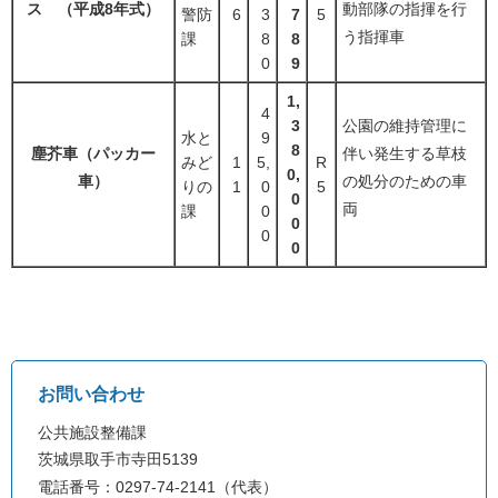
ス （平成8年式）
動部隊の指揮を行
警防
6
3
7
5
う指揮車
課
8
8
0
9
1,
4
3
公園の維持管理に
水と
9
8
塵芥車（パッカー
伴い発生する草枝
みど
1
5,
R
0,
車）
の処分のための車
りの
1
0
5
0
両
課
0
0
0
0
お問い合わせ
公共施設整備課
茨城県取手市寺田5139
電話番号：0297-74-2141（代表）