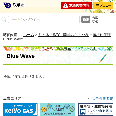
メニュー
緊急災害情報
検索
方法
現在位置
ホーム
>
月・木・SAY 職員のささやき
>
環境対策課
> Blue Wave
Blue Wave
現在、情報はありません。
広告エリア
広告募集要綱