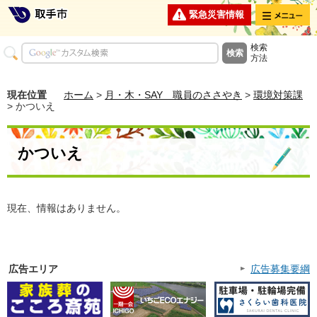
メニュー
緊急災害情報
検索
方法
現在位置
ホーム
>
月・木・SAY 職員のささやき
>
環境対策課
> かついえ
かついえ
現在、情報はありません。
広告エリア
広告募集要綱